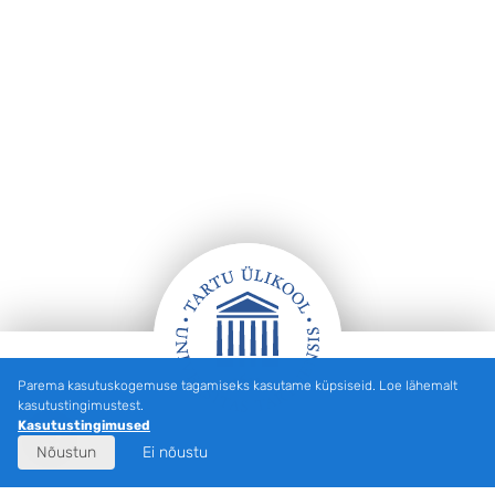
Parema kasutuskogemuse tagamiseks kasutame küpsiseid. Loe lähemalt
Jalus
kasutustingimustest.
Kasutustingimused
Nõustun
Ei nõustu