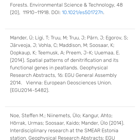
Forests. Environmental Science & Technology, 48
(20), 11910−11918. DOI:
10.1021/es501727h
.
Mander, Ü; Ligi, T; Truu, M; Truu, J; Pärn, J; Egorov, S;
Järveoja, J; Vohla, C; Maddison, M; Soosaar, K;
Oopkaup, K; Teemusk, A; Preem, J-K; Uuemaa, E.
(2014). Spatial patterns of denitrification and its
functional genes in peatlands. Geophysical
Research Abstracts, 16: EGU General Assembly
2014. Vienna: European Geosciences Union.
(EGU2014-5482).
Noe, Steffen M.; Niinemets, Ülo; Kangur, Ahto;
Hõrrak, Urmas; Soosaar, Kaido; Mander, Ülo (2014).
Interdisciplinary research at the SMEAR Estonia
station. Geophysical Research Abstracts: EGU