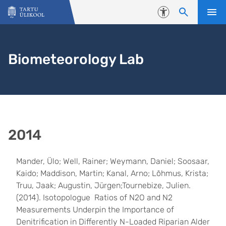
Liigu edasi põhisisu juurde
Juurdepääsetavus
Biometeorology Lab
2014
Mander, Ülo; Well, Rainer; Weymann, Daniel; Soosaar,
Kaido; Maddison, Martin; Kanal, Arno; Lõhmus, Krista;
Truu, Jaak; Augustin, Jürgen;Tournebize, Julien.
(2014). Isotopologue Ratios of N2O and N2
Measurements Underpin the Importance of
Denitrification in Differently N-Loaded Riparian Alder