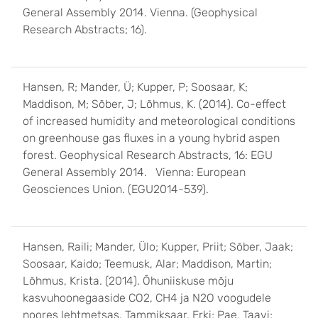
General Assembly 2014. Vienna. (Geophysical
Research Abstracts; 16).
Hansen, R; Mander, Ü; Kupper, P; Soosaar, K;
Maddison, M; Sõber, J; Lõhmus, K. (2014). Co-effect
of increased humidity and meteorological conditions
on greenhouse gas fluxes in a young hybrid aspen
forest. Geophysical Research Abstracts, 16: EGU
General Assembly 2014. Vienna: European
Geosciences Union. (EGU2014-539).
Hansen, Raili; Mander, Ülo; Kupper, Priit; Sõber, Jaak;
Soosaar, Kaido; Teemusk, Alar; Maddison, Martin;
Lõhmus, Krista. (2014). Õhuniiskuse mõju
kasvuhoonegaaside CO2, CH4 ja N2O voogudele
noores lehtmetsas. Tammiksaar, Erki; Pae, Taavi;