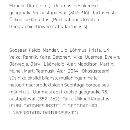
Mander, Ülo. (Toim.). Uurimusi eestikeelse
geograafia 95. aastapäeval. (307−316). Tartu: Eesti
Ülikoolide Kirjastus. (Publicationes Instituti
Geographici Universitatis Tartuensis).
Soosaar, Kaido; Mander, Ülo; Lõhmus, Krista; Uri,
Veiko; Rannik, Kaire; Ostonen, Ivika; Uuemaa, Evelyn;
Järveoja, Järvi; Läänelaid, Alar; Maddison, Martin;
Muhel, Mart; Teemusk, Alar (2014). Ökosüsteemi
süsinikdioksiidi bilanss, mullahingamine ja
netoprimaarproduktsioon Soontaga boreaalses
männikus. Uurimusi eestikeelse geograafia 95.
aastapäeval. (352−362). Tartu Ülikooli Kirjastus.
(PUBLICATIONES INSTITUTI GEOGRAPHICI
UNIVERSITATIS TARTUENSIS; 111).